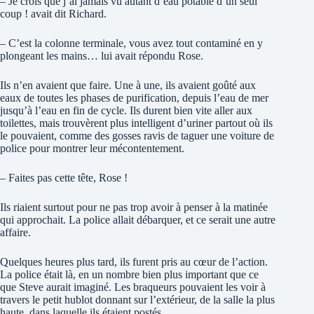
– Je crois que j’ai jamais vu autant d’eau potable d’un seul
coup ! avait dit Richard.
– C’est la colonne terminale, vous avez tout contaminé en y
plongeant les mains… lui avait répondu Rose.
Ils n’en avaient que faire. Une à une, ils avaient goûté aux
eaux de toutes les phases de purification, depuis l’eau de mer
jusqu’à l’eau en fin de cycle. Ils durent bien vite aller aux
toilettes, mais trouvèrent plus intelligent d’uriner partout où ils
le pouvaient, comme des gosses ravis de taguer une voiture de
police pour montrer leur mécontentement.
– Faites pas cette tête, Rose !
Ils riaient surtout pour ne pas trop avoir à penser à la matinée
qui approchait. La police allait débarquer, et ce serait une autre
affaire.
Quelques heures plus tard, ils furent pris au cœur de l’action.
La police était là, en un nombre bien plus important que ce
que Steve aurait imaginé. Les braqueurs pouvaient les voir à
travers le petit hublot donnant sur l’extérieur, de la salle la plus
haute, dans laquelle ils étaient postés.