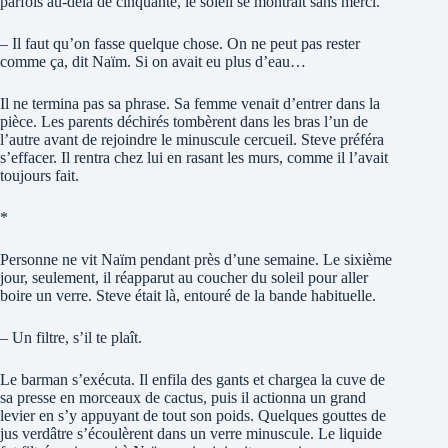
parfois au-delà de cinquante, le soleil se montrait sans merci.
– Il faut qu’on fasse quelque chose. On ne peut pas rester
comme ça, dit Naïm. Si on avait eu plus d’eau…
Il ne termina pas sa phrase. Sa femme venait d’entrer dans la
pièce. Les parents déchirés tombèrent dans les bras l’un de
l’autre avant de rejoindre le minuscule cercueil. Steve préféra
s’effacer. Il rentra chez lui en rasant les murs, comme il l’avait
toujours fait.
*
Personne ne vit Naïm pendant près d’une semaine. Le sixième
jour, seulement, il réapparut au coucher du soleil pour aller
boire un verre. Steve était là, entouré de la bande habituelle.
– Un filtre, s’il te plaît.
Le barman s’exécuta. Il enfila des gants et chargea la cuve de
sa presse en morceaux de cactus, puis il actionna un grand
levier en s’y appuyant de tout son poids. Quelques gouttes de
jus verdâtre s’écoulèrent dans un verre minuscule. Le liquide