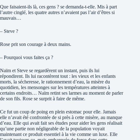
Que faisaient-ils là, ces gens ? se demanda-t-elle. Mis à part
l’autre cinglé, les quatre autres n’avaient pas l’air d’êtres si
mauvais…
– Steve ?
Rose prit son courage à deux mains.
– Pourquoi vous faites ça ?
Naïm et Steve se regardèrent un instant, puis ils lui
répondirent. Ils lui racontèrent tout : les vieux et les enfants
morts, la sécheresse, le rationnement d’eau, la misère du
quotidien, les mensonges sur les températures atteintes à
certains endroits… Naïm retint ses larmes au moment de parler
de son fils. Rose se surprit à faire de même.
Ce fut un coup de poing en plein estomac pour elle. Jamais
elle n’avait été confrontée de si près à cette misère, au manque
d’eau. Elle qui avait fait ses études pour aider les gens réalisait
qu’une partie non négligeable de la population voyait
maintenant ce produit essentiel à la vie comme un luxe. Elle
l’avait toujours su, mais embarquée de force dans cette