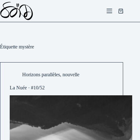
Passer
au
Panier
contenu
d’achat
Étiquette
mystère
Horizons parallèles
,
nouvelle
La Nuée · #10/52