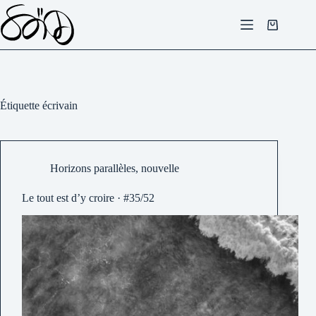
Passer
au
Panier
contenu
d’achat
Étiquette
écrivain
Horizons parallèles
,
nouvelle
Le tout est d’y croire · #35/52