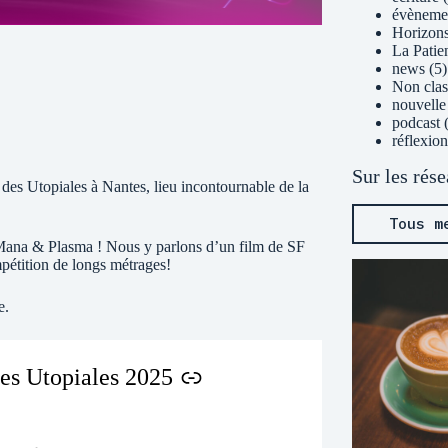
évèneme
Horizons
La Patie
news
(5)
Non clas
nouvelle
podcast
(
réflexion
Sur les rés
es Utopiales à Nantes, lieu incontournable de la
Tous m
 Mana & Plasma ! Nous y parlons d’un film de SF
ompétition de longs métrages!
e.
des Utopiales 2025