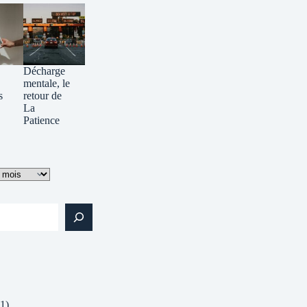
Décharge
mentale, le
s
retour de
La
Patience
1)