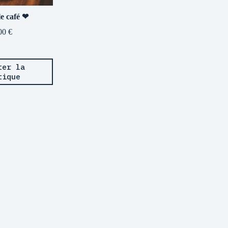
le café ❤
00
€
ter la
tique