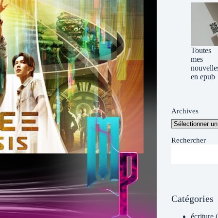
Toutes
mes
nouvelle
en epub
Archives
Rechercher
Catégories
écriture
(