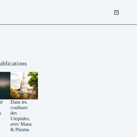
Panier
d’achat
ublications
ié
Dans les
coulisses
s
des
Utopiales,
avec Mana
& Plasma