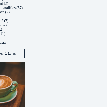
nt
(2)
 parallèles
(57)
nce
(2)
sé
(7)
(52)
2)
(1)
eaux
es liens