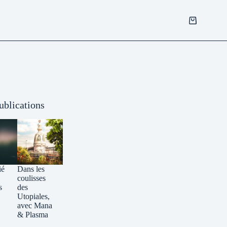
Panier
d’achat
ublications
ié
Dans les
coulisses
s
des
Utopiales,
avec Mana
& Plasma