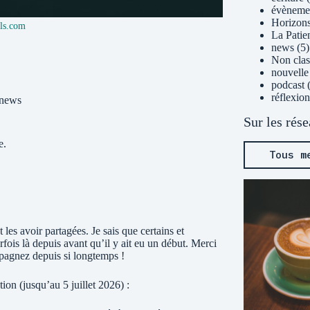
évèneme
Horizons
ls.com
La Patie
news
(5)
Non clas
nouvelle
podcast
(
réflexion
news
Sur les rés
e.
Tous m
 les avoir partagées. Je sais que certains et
rfois là depuis avant qu’il y ait eu un début. Merci
pagnez depuis si longtemps !
ion (jusqu’au 5 juillet 2026) :