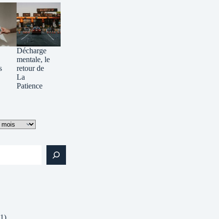
Décharge
mentale, le
s
retour de
La
Patience
1)