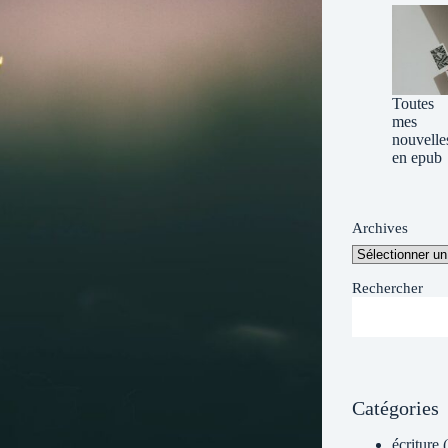
Toutes
mes
nouvelle
en epub
Archives
Rechercher
Catégories
écriture
(