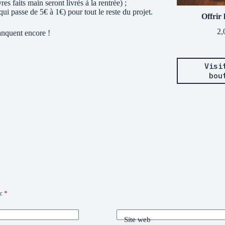
faits main seront livrés à la rentrée) ;
qui passe de 5€ à 1€) pour tout le reste du projet.
Offrir 
2,
anquent encore !
Visi
bou
ec
*
Site web