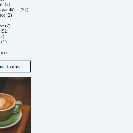
nt
(2)
 parallèles
(57)
nce
(2)
sé
(7)
(52)
2)
(1)
eaux
es liens