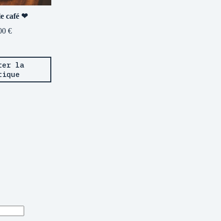
le café ❤
00
€
ter la
tique