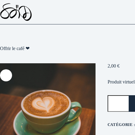
Passer
au
contenu
Offrir le café ❤
2,00
€
Produit virtue
quantité
de
Offrir
le
café
❤
CATÉGORIE 